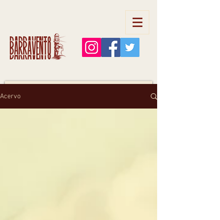
Barravento
Acervo