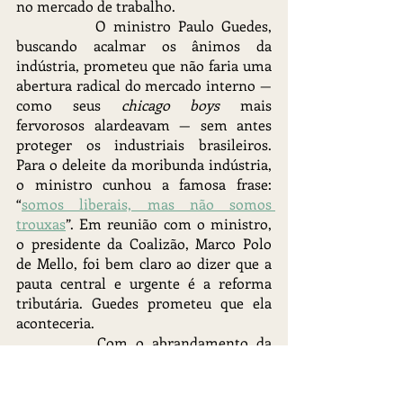
no mercado de trabalho.
		O ministro Paulo Guedes, 
buscando acalmar os ânimos da 
indústria, prometeu que não faria uma 
abertura radical do mercado interno — 
como seus 
chicago boys 
mais 
fervorosos alardeavam — sem antes 
proteger os industriais brasileiros. 
Para o deleite da moribunda indústria, 
o ministro cunhou a famosa frase: 
“
somos liberais, mas não somos 
trouxas
”. Em reunião com o ministro, 
o presidente da Coalizão, Marco Polo 
de Mello, foi bem claro ao dizer que a 
pauta central e urgente é a reforma 
tributária. Guedes prometeu que ela 
aconteceria.
		Com o abrandamento da 
segunda onda do vírus, o grande capital 
comemorou que os índices econômicos 
não foram tão catastróficos como 