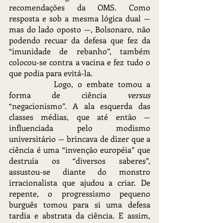
recomendações da OMS. Como 
resposta e sob a mesma lógica dual — 
mas do lado oposto —, Bolsonaro, não 
podendo recuar da defesa que fez da 
“imunidade de rebanho”, também 
colocou-se contra a vacina e fez tudo o 
que podia para evitá-la.
		Logo, o embate tomou a 
forma de ciência 
versus 
“negacionismo”. A ala esquerda das 
classes médias, que até então — 
influenciada pelo modismo 
universitário — brincava de dizer que a 
ciência é uma “invenção européia” que 
destruía os “diversos saberes”, 
assustou-se diante do monstro 
irracionalista que ajudou a criar. De 
repente, o progressismo pequeno 
burguês tomou para si uma defesa 
tardia e abstrata da ciência. E assim, 