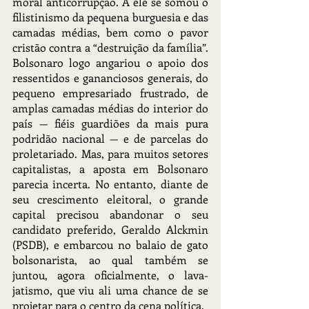
moral anticorrupção. A ele se somou o 
filistinismo da pequena burguesia e das 
camadas médias, bem como o pavor 
cristão contra a “destruição da família”. 
Bolsonaro logo angariou o apoio dos 
ressentidos e gananciosos generais, do 
pequeno empresariado frustrado, de 
amplas camadas médias do interior do 
país — fiéis guardiões da mais pura 
podridão nacional — e de parcelas do 
proletariado. Mas, para muitos setores 
capitalistas, a aposta em Bolsonaro 
parecia incerta. No entanto, diante de 
seu crescimento eleitoral, o grande 
capital precisou abandonar o seu 
candidato preferido, Geraldo Alckmin 
(PSDB), e embarcou no balaio de gato 
bolsonarista, ao qual também se 
juntou, agora oficialmente, o lava-
jatismo, que viu ali uma chance de se 
projetar para o centro da cena política.