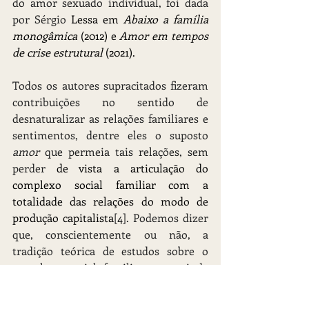
do amor sexuado individual, foi dada 
por Sérgio 
Lessa em 
Abaixo a família 
monogâmica 
(2012) e 
Amor em tempos 
de crise estrutural 
(2021).
Todos os autores supracitados fizeram 
contribuições no sentido de 
desnaturalizar as relações familiares e 
sentimentos, dentre eles o suposto 
amor 
que permeia tais relações, sem 
perder 
de vista a articulação do 
complexo social familiar com a 
totalidade das relações do modo de 
produção capitalista
[4]. Podemos dizer 
que, conscientemente ou não, a 
tradição teórica de estudos sobre o 
complexo social familiar que vai de 
Engels até Lessa (2012; 2021) contribui 
para o desvelamento ontológico do 