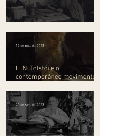
Tolstói e a luta proletária
19 de out. de 2023
L. N. Tolstói e o
contemporâneo movimento
de trabalhadores
20 de set. de 2023