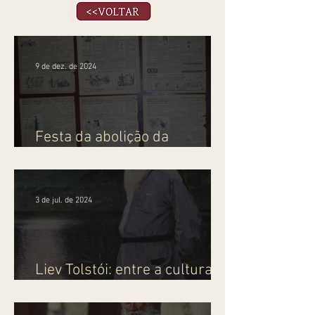
9 de dez. de 2024
Festa da abolição da
escravatura* - Roberto Arlt
3 de jul. de 2024
Liev Tolstói: entre a cultura e
a revolução