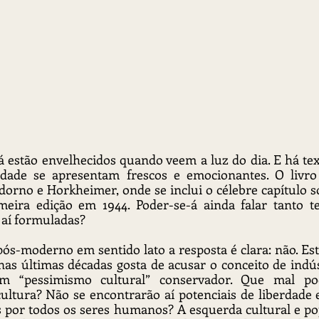
ade se apresentam frescos e emocionantes. O livro
dorno e Horkheimer, onde se inclui o célebre capítulo so
imeira edição em 1944. Poder-se-á ainda falar tanto t
s aí formuladas?
s-moderno em sentido lato a resposta é clara: não. Este
s últimas décadas gosta de acusar o conceito de indúst
m “pessimismo cultural” conservador. Que mal po
cultura? Não se encontrarão aí potenciais de liberdade 
s por todos os seres humanos? A esquerda cultural e po