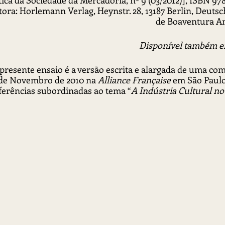
tica da Sociedade da Mercadoria, nº 9 (03/2012)], ISBN 97
ditora: Horlemann Verlag, Heynstr. 28, 13187 Berlin, Deut
de Boaventura An
 Disponível também e
 presente ensaio é a versão escrita e alargada de uma co
de Novembro de 2010 na 
Alliance Française
 em São Paulo
ferências subordinadas ao tema “
A Indústria Cultural no