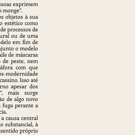
ssoas exprimem 
o monge”.
s objetos à sua 
 estético como 
de processos de 
ural ou de uma 
delo em fim de 
njunto o modelo 
ile de máscaras 
de peste, nem 
táfora com que 
pós-modernidade 
assino. Isso até 
rno apesar dos 
”, mais surge 
ão de algo novo 
fuga perante a 
ia.
a causa central 
 substancial, à 
sentido próprio 