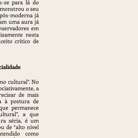
-se para lá do 
emonstrou o seu 
pós-moderna já 
am uma aura já 
nservadores em 
cisamente nesta 
ito crítico de 
cialidade
o cultural”. No 
iativamente, a 
ecisar de mais 
a à postura de 
 que permanece 
ltural”, a que 
ra séria, é um 
 de “alto nível 
tendido como 