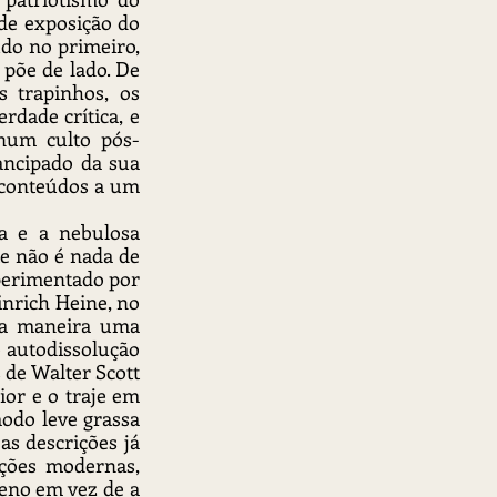
de exposição do 
udo no primeiro, 
põe de lado. De 
 trapinhos, os 
rdade crítica, e 
e num culto pós-
ancipado da sua 
conteúdos a um 
a e a nebulosa 
e não é nada de 
erimentado por 
inrich Heine, no 
ta maneira uma 
 autodissolução 
de Walter Scott 
or e o traje em 
odo leve grassa 
 descrições já 
ções modernas, 
no em vez de a 