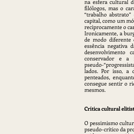
na esfera cultural 
filólogos, mas o ca
“trabalho abstrato
capital, como um mó
reciprocamente o car
Ironicamente, a burg
de modo diferente
essência negativa d
desenvolvimento c
conservador e a f
pseudo-“progressis
lados. Por isso, a
penteados, enquant
consegue sentir o r
mesmos.
Crítica cultural elit
O pessimismo cultural
pseudo-crítico da pr