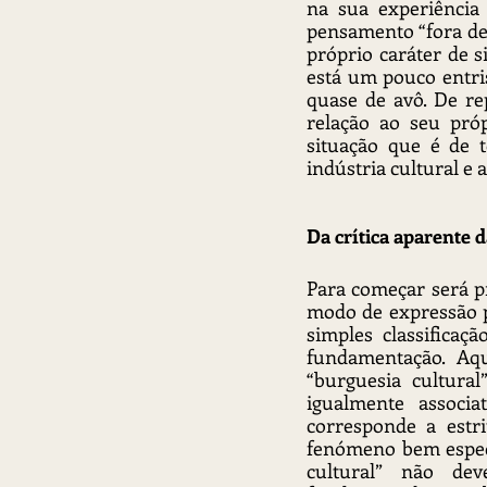
na sua experiência 
pensamento “fora de 
próprio caráter de 
está um pouco entri
quase de avô. De r
relação ao seu pró
situação que é de t
indústria cultural e
Da crítica aparente 
Para começar será pr
modo de expressão p
simples classificaç
fundamentação. Aqu
“burguesia cultura
igualmente associa
corresponde a estri
fenómeno bem especif
cultural” não de