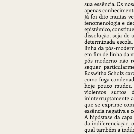
sua essência. Os no
apenas conhecimento 
Já foi dito muitas v
fenomenologia e dec
epistémico, constitu
dissolução; seja de
determinada escola.
linha da pós-moderni
em fim de linha da m
pós-moderno não re
sequer particularm
Roswitha Scholz car
como fuga condenada a
hoje pouco mudou n
violentos surtos 
ininterruptamente a 
que se exprime com 
essência negativa e 
A hipóstase da capa 
da indiferenciação, 
qual também a indúst