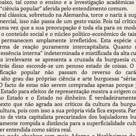
aixo, tal como o ensino e a investigação académicas
ciência popular” aferida pelo entendimento comum.
ral clássica, sobretudo na Alemanha, torce o nariz à supe
rcial, isso não passa de um gesto vazio. Pois tal crític
 uma vez que a sua preocupação é toda ela para os modo
o conteúdo social e o núcleo político-econômico de tai
 permanecem amplamente irrefletidos. Esta espécie 
rma de reação puramente intercapitalista. Quanto m
ssência interna” indeterminada e mistificada da alta cul
s irrelevante se apresenta a cruzada da burguesia cul
 Atrás disso esconde-se um penoso estado de coisas. O 
ificação popular não passam do reverso do carác
alto grau das próprias ciência e arte burguesas “séria
 O facto de estas não serem compradas apenas porque j
 Estado para efeitos de representação mostra a origem 
no Estado e o Estado no dinheiro. É verdadeiramente 
texto que não agrada aos críticos da cultura da burgue
ultura, pois com isso a sua própria vida fica exposta. Par
o de vista capitalista precarizados dos bajuladores bu
amente rompida a distância para a superficialidade cultu
er entendida como sátira real.