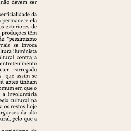
 não devem ser 
rficialidade da 
a permanece ela 
s exteriores de 
s produções têm 
de “pessimismo 
ais se invoca 
tura iluminista 
tural contra a 
entretenimento 
ter carregado 
s” que assim se 
á antes tinham 
comum em que o 
a involuntária 
sia cultural na 
a os restos hoje 
rgueses da alta 
ral, pelo que a 
É verdade que não se pode absolver sem mais Adorno e Horkheimer do patriotismo do 