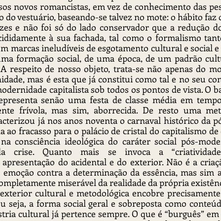
ssos novos romancistas, em vez de conhecimento das pe
do vestuário, baseando-se talvez no mote: o hábito faz 
ezes e não foi só do lado conservador que a redução do
ididamente à sua fachada, tal como o formalismo tanto
em marcas ineludíveis de esgotamento cultural e social e 
 uma formação social, de uma época, de um padrão cult
 A respeito de nosso objeto, trata-se não apenas do mo
dade, mas é esta que já constitui como tal e no seu co
odernidade capitalista sob todos os pontos de vista. O ba
presenta senão uma festa de classe média em tempo 
ente frívola, mas sim, aborrecida. De resto uma me
acterizou já nos anos noventa o carnaval histórico da 
o fracasso para o palácio de cristal do capitalismo de c
a consciência ideológica do caráter social pós-mode
da crise. Quanto mais se invoca a “criatividade
apresentação do acidental e do exterior. Não é a criaç
emoção contra a determinação da essência, mas sim a 
completamente miserável da realidade da própria existênc
exterior cultural e metodológica encobre precisamente 
ou seja, a forma social geral e sobreposta como conteúdo
ria cultural já pertence sempre. O que é “burguês” em 