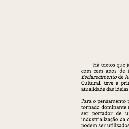
	Há textos que já estão envelhecidos quando veem a luz do dia. E há textos que mesmo 
com cem anos de id
Esclarecimento
 de A
Cultural, teve a pr
atualidade das ideia
Para o pensamento pó
tornado dominante na
ser portador de u
industrialização da 
podem ser utilizado