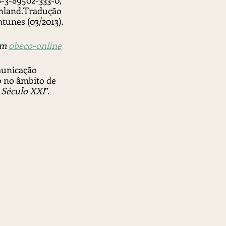
8-3-89502-333-0, 
schland.Tradução 
tunes (03/2013).
m 
obeco-online
municação 
 no âmbito de 
 Século XXI
”.