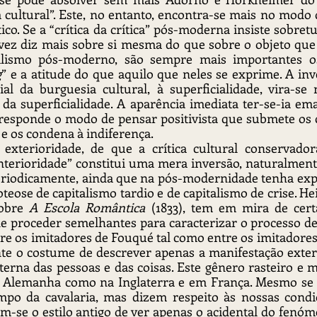
 cultural”. Este, no entanto, encontra-se mais no modo 
co. Se a “crítica da crítica” pós-moderna insiste sobret
vez diz mais sobre si mesma do que sobre o objeto que 
ralismo pós-moderno, são sempre mais importantes os
g
” e a atitude do que aquilo que neles se exprime. A inve
cial da burguesia cultural, à superficialidade, vira-s
da superficialidade. A aparência imediata ter-se-ia em
rresponde o modo de pensar positivista que submete os 
e os condena à indiferença.
a exterioridade, de que a crítica cultural conservador
nterioridade” constitui uma mera inversão, naturalment
periodicamente, ainda que na pós-modernidade tenha exp
teose de capitalismo tardio e de capitalismo de crise. He
obre 
A Escola Romântica
 (1833), tem em mira de cer
e proceder semelhantes para caracterizar o processo de
e os imitadores de Fouqué tal como entre os imitadores 
te o costume de descrever apenas a manifestação exteri
terna das pessoas e das coisas. Este gênero rasteiro e m
 Alemanha como na Inglaterra e em França. Mesmo se as
po da cavalaria, mas dizem respeito às nossas condi
se o estilo antigo de ver apenas o acidental do fenóme