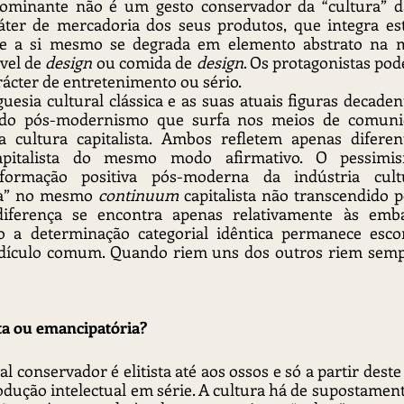
dominante não é um gesto conservador da “cultura” da
ráter de mercadoria dos seus produtos, que integra est
” e a si mesmo se degrada em elemento abstrato na 
vel de 
design 
ou comida de 
design
. Os protagonistas pod
ácter de entretenimento ou sério.
uesia cultural clássica e as suas atuais figuras decadent
 do pós-modernismo que surfa nos meios de comunic
a cultura capitalista. Ambos refletem apenas diferent
apitalista do mesmo modo afirmativo. O pessimis
ormação positiva pós-moderna da indústria cult
ta” no mesmo 
continuum
 capitalista não transcendido
 diferença se encontra apenas relativamente às emb
o a determinação categorial idêntica permanece esco
idículo comum. Quando riem uns dos outros riem sempr
ista ou emancipatória?
 conservador é elitista até aos ossos e só a partir deste 
odução intelectual em série. A cultura há de supostamen