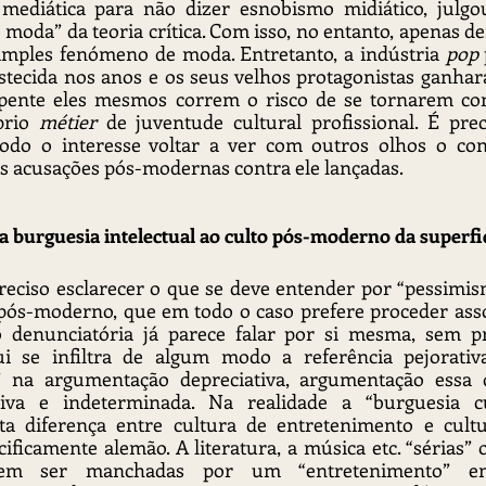
mediática para não dizer esnobismo midiático, julgou
moda” da teoria crítica. Com isso, no entanto, apenas d
simples fenómeno de moda. Entretanto, a indústria 
pop 
stecida nos anos e os seus velhos protagonistas ganhar
epente eles mesmos correm o risco de se tornarem co
prio 
métier
 de juventude cultural profissional. É pre
odo o interesse voltar a ver com outros olhos o conce
 as acusações pós-modernas contra ele lançadas.
da burguesia intelectual ao culto pós-moderno da superfi
eciso esclarecer o que se deve entender por “pessimism
ós-moderno, que em todo o caso prefere proceder assoc
ão denunciatória já parece falar por si mesma, sem pr
i se infiltra de algum modo a referência pejorativ
l” na argumentação depreciativa, argumentação essa
tiva e indeterminada. Na realidade a “burguesia cu
ta diferença entre cultura de entretenimento e cultu
icamente alemão. A literatura, a música etc. “sérias” ou
vem ser manchadas por um “entretenimento” en