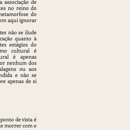
 associação de 
es no reino do 
metamorfose do 
em aqui ignorar 
es não se ilude 
ação quanto à 
es estágios do 
mo cultural é 
ural é apenas 
 por nenhum dos 
alagens ou aos 
ndida e não se 
e apenas de si 
ponto de vista é 
te morrer com o 