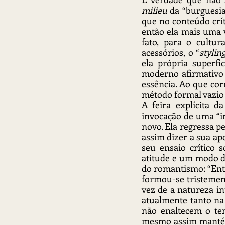
milieu
 da “burguesia
que no conteúdo críti
então ela mais uma 
fato, para o cultu
acessórios, o “
stylin
ela própria superfi
moderno afirmativo 
essência. Ao que co
método formal vazio 
A feira explícita d
invocação de uma “i
novo. Ela regressa 
assim dizer a sua apo
seu ensaio crítico s
atitude e um modo d
do romantismo: “Entr
formou-se tristemen
vez de a natureza in
atualmente tanto na
não enaltecem o tem
mesmo assim mantém-