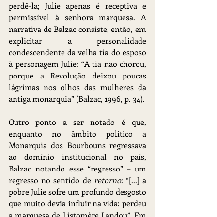
perdê-la; Julie apenas é receptiva e 
permissível à senhora marquesa. A 
narrativa de Balzac consiste, então, em 
explicitar a personalidade 
condescendente da velha tia do esposo 
à personagem Julie: “A tia não chorou, 
porque a Revolução deixou poucas 
lágrimas nos olhos das mulheres da 
antiga monarquia” (Balzac, 1996, p. 34).
Outro ponto a ser notado é que, 
enquanto no âmbito político a 
Monarquia dos Bourbouns regressava 
ao domínio institucional no país, 
Balzac notando esse “regresso” – um 
regresso no sentido de 
retorno
: “[...] a 
pobre Julie sofre um profundo desgosto 
que muito devia influir na vida: perdeu 
a marquesa de Listomère Landou”. Em 