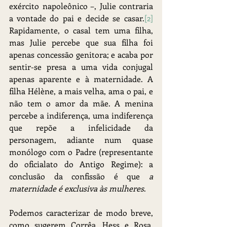
exército napoleônico –, Julie contraria 
a vontade do pai e decide se casar.
[2]
Rapidamente, o casal tem uma filha, 
mas Julie percebe que sua filha foi 
apenas concessão genitora; e acaba por 
sentir-se presa a uma vida conjugal 
apenas aparente e à maternidade. A 
filha Hélène, a mais velha, ama o pai, e 
não tem o amor da mãe. A menina 
percebe a indiferença, uma indiferença 
que repõe a infelicidade da 
personagem, adiante num quase 
monólogo com o Padre (representante 
do oficialato do Antigo Regime): a 
conclusão da confissão é que 
a 
maternidade é exclusiva às mulheres
.
Podemos caracterizar de modo breve, 
como sugerem Corrêa, Hess e Rosa, 