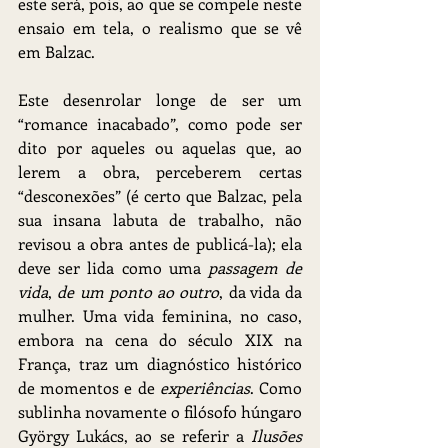
este será, pois, ao que se compele neste 
ensaio em tela, o realismo que se vê 
em Balzac.
Este desenrolar longe de ser um 
“romance inacabado”, como pode ser 
dito por aqueles ou aquelas que, ao 
lerem a obra, perceberem certas 
“desconexões” (é certo que Balzac, pela 
sua insana labuta de trabalho, não 
revisou a obra antes de publicá-la); ela 
deve ser lida como uma 
passagem de 
vida
, 
de um ponto ao outro
, da vida da 
mulher. Uma vida feminina, no caso, 
embora na cena do século XIX na 
França, traz um diagnóstico histórico 
de momentos e de 
experiências
. Como 
sublinha novamente o filósofo húngaro 
György Lukács, ao se referir a 
Ilusões 