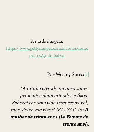
Fonte da imagem: 
https://www.gettyimages.com.br/fotos/hono
r%C3%A9-de-balzac
Por Wesley Sousa
[1]
“A minha virtude repousa sobre 
princípios determinados e fixos. 
Saberei ter uma vida irrepreensível, 
mas, deixe-me viver” (BALZAC, in: 
A 
mulher de trinta anos [La Femme de 
trente ans]
).